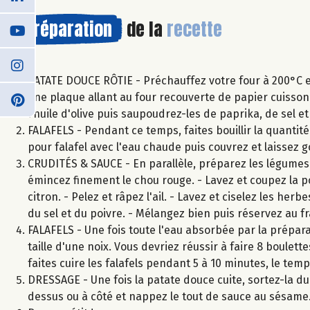
Préparation
de la
recette
PATATE DOUCE RÔTIE - Préchauffez votre four à 200°C e
une plaque allant au four recouverte de papier cuisson 
l'huile d'olive puis saupoudrez-les de paprika, de sel 
FALAFELS - Pendant ce temps, faites bouillir la quantit
pour falafel avec l'eau chaude puis couvrez et laissez 
CRUDITÉS & SAUCE - En parallèle, préparez les légumes e
émincez finement le chou rouge. - Lavez et coupez la p
citron. - Pelez et râpez l'ail. - Lavez et ciselez les her
du sel et du poivre. - Mélangez bien puis réservez au fr
FALAFELS - Une fois toute l'eau absorbée par la prépara
taille d'une noix. Vous devriez réussir à faire 8 boulett
faites cuire les falafels pendant 5 à 10 minutes, le te
DRESSAGE - Une fois la patate douce cuite, sortez-la du
dessus ou à côté et nappez le tout de sauce au sésame