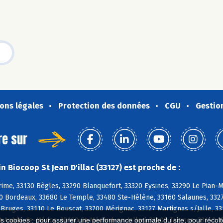
ons légales
Protection des données
CGU
Gestio
re sur
 Biocoop St Jean D'illac (33127) est proche de :
ime, 33130 Bègles, 33290 Blanquefort, 33320 Eysines, 33290 Le Pian-
 Bordeaux, 33680 Le Temple, 33480 Ste-Hélène, 33160 Salaunes, 33270
Bruges, 33110 Le Bouscat, 33700 Mérignac, 33127 Martignas s/Jalle, 331
t-Aubin-de-Médoc, 33160 St-Médard-en-Jalles, 33400 Talence, 33140 V
es cookies : pour assurer une performance optimale du site, pour récolter