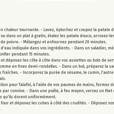
n chaleur tournante. - Lavez, épluchez et coupez la patate d
ou dans un plat à gratin, étalez les patate douce, arrosez-les
et de poivre. - Mélangez et enfournez pendant 20 minutes.
é d'eau indiquée dans vos ingrédients. - Dans un saladier, m
gonfler pendant 15 minutes.
t déposez-les côte à côte dans vos assiettes ou bols de serv
omme en fines demi-rondelles. - Dans un bol, préparez la sau
bes fraîches. - Incorporez la purée de sésame, le cumin, l'autre 
ais.
tion pour falafel, à l'aide de vos paumes de mains, formez d
es par convive. - Dans une poêle, à feu moyen, versez un filet d
mps qu'ils dorent uniformément.
 four et déposez les cubes à côté des crudités. - Déposez vos 
.