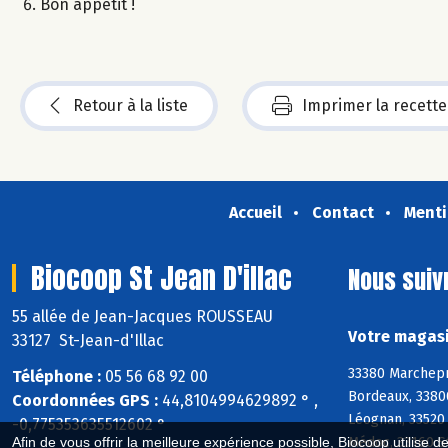
Bon appétit !
Retour à la liste
Imprimer la recette
Accueil
Contact
Menti
Biocoop St Jean D'illac
Nous suiv
55 allée de Jean-Jacques ROUSSEAU
Votre magasin
33127 St-Jean-d'Illac
33380 Marchepr
Téléphone :
05 56 68 92 00
Bordeaux, 33800
Coordonnées GPS :
44,8104994629892 ° ,
Léognan, 33520 
-0,775353635512602 °
Médoc, 33160 S
Afin de vous offrir la meilleure expérience possible, Biocoop utilise d