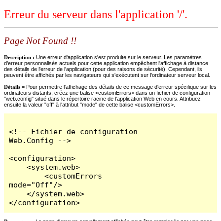
Erreur du serveur dans l'application '/'.
Page Not Found !!
Description :
Une erreur d'application s'est produite sur le serveur. Les paramètres
d'erreur personnalisés actuels pour cette application empêchent l'affichage à distance
des détails de l'erreur de l'application (pour des raisons de sécurité). Cependant, ils
peuvent être affichés par les navigateurs qui s'exécutent sur l'ordinateur serveur local.
Détails =
Pour permettre l'affichage des détails de ce message d'erreur spécifique sur les
ordinateurs distants, créez une balise <customErrors> dans un fichier de configuration
"web.config" situé dans le répertoire racine de l'application Web en cours. Attribuez
ensuite la valeur "off" à l'attribut "mode" de cette balise <customErrors>.
<!-- Fichier de configuration 
Web.Config -->

<configuration>

    <system.web>

        <customErrors 
mode="Off"/>

    </system.web>

</configuration>