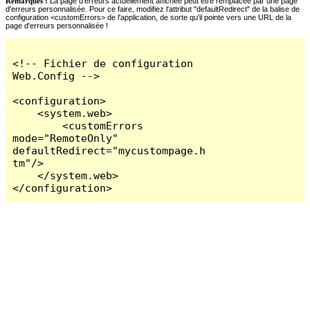
Remarques :
La page d'erreurs actuellement affichée peut être remplacée par une page
d'erreurs personnalisée. Pour ce faire, modifiez l'attribut "defaultRedirect" de la balise de
configuration <customErrors> de l'application, de sorte qu'il pointe vers une URL de la
page d'erreurs personnalisée !
<!-- Fichier de configuration 
Web.Config -->

<configuration>

    <system.web>

        <customErrors 
mode="RemoteOnly" 
defaultRedirect="mycustompage.h
tm"/>

    </system.web>

</configuration>