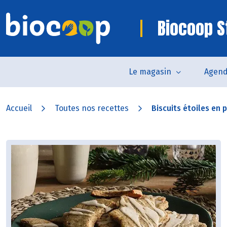
Biocoop St
Le magasin
Agen
Accueil
Toutes nos recettes
Biscuits étoiles en 