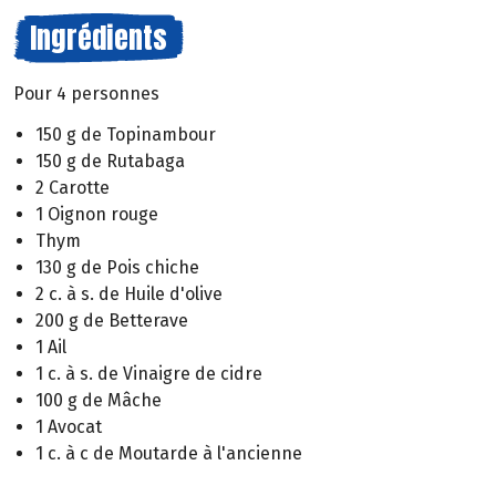
Ingrédients
Pour 4 personnes
150 g de Topinambour
150 g de Rutabaga
2 Carotte
1 Oignon rouge
Thym
130 g de Pois chiche
2 c. à s. de Huile d'olive
200 g de Betterave
1 Ail
1 c. à s. de Vinaigre de cidre
100 g de Mâche
1 Avocat
1 c. à c de Moutarde à l'ancienne