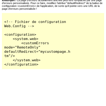
Remarques :
La page d'erreurs actuellement affichée peut être remplacée par une page
d'erreurs personnalisée. Pour ce faire, modifiez l'attribut "defaultRedirect" de la balise de
configuration <customErrors> de l'application, de sorte qu'il pointe vers une URL de la
page d'erreurs personnalisée !
<!-- Fichier de configuration 
Web.Config -->

<configuration>

    <system.web>

        <customErrors 
mode="RemoteOnly" 
defaultRedirect="mycustompage.h
tm"/>

    </system.web>

</configuration>