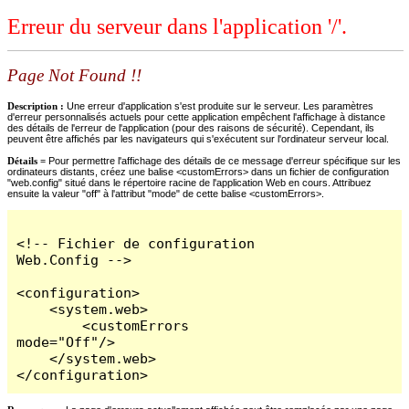
Erreur du serveur dans l'application '/'.
Page Not Found !!
Description :
Une erreur d'application s'est produite sur le serveur. Les paramètres
d'erreur personnalisés actuels pour cette application empêchent l'affichage à distance
des détails de l'erreur de l'application (pour des raisons de sécurité). Cependant, ils
peuvent être affichés par les navigateurs qui s'exécutent sur l'ordinateur serveur local.
Détails =
Pour permettre l'affichage des détails de ce message d'erreur spécifique sur les
ordinateurs distants, créez une balise <customErrors> dans un fichier de configuration
"web.config" situé dans le répertoire racine de l'application Web en cours. Attribuez
ensuite la valeur "off" à l'attribut "mode" de cette balise <customErrors>.
<!-- Fichier de configuration 
Web.Config -->

<configuration>

    <system.web>

        <customErrors 
mode="Off"/>

    </system.web>

</configuration>