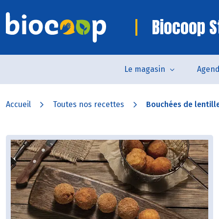
Biocoop St
Le magasin
Agen
Accueil
Toutes nos recettes
Bouchées de lentilles