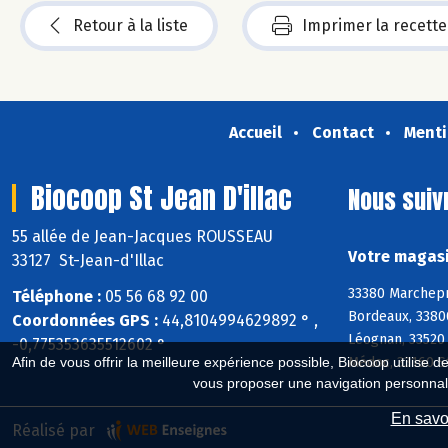
Retour à la liste
Imprimer la recette
Accueil
Contact
Menti
Biocoop St Jean D'illac
Nous suiv
55 allée de Jean-Jacques ROUSSEAU
Votre magasin
33127 St-Jean-d'Illac
33380 Marchepr
Téléphone :
05 56 68 92 00
Bordeaux, 33800
Coordonnées GPS :
44,8104994629892 ° ,
Léognan, 33520 
-0,775353635512602 °
Médoc, 33160 S
Afin de vous offrir la meilleure expérience possible, Biocoop utilise d
vous proposer une navigation personnal
En savoi
Réalisé par