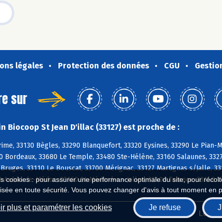
ons légales
Protection des données
CGU
Gestio
re sur
 Biocoop St Jean D'illac (33127) est proche de :
ime, 33130 Bègles, 33290 Blanquefort, 33320 Eysines, 33290 Le Pian-
 Bordeaux, 33680 Le Temple, 33480 Ste-Hélène, 33160 Salaunes, 33270
Bruges, 33110 Le Bouscat, 33700 Mérignac, 33127 Martignas s/Jalle, 331
t-Aubin-de-Médoc, 33160 St-Médard-en-Jalles, 33400 Talence, 33140 V
es cookies : pour assurer une performance optimale du site, pour récolter
isée en toute sécurité. Vous pouvez changer d'avis à tout moment en 
r plus et paramétrer les cookies
Je refuse
J
Biocoop.fr
Le ré