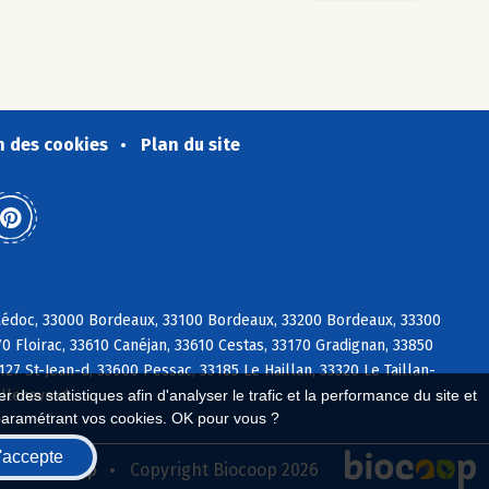
n des cookies
Plan du site
Médoc, 33000 Bordeaux, 33100 Bordeaux, 33200 Bordeaux, 33300
 Floirac, 33610 Canéjan, 33610 Cestas, 33170 Gradignan, 33850
27 St-Jean-d, 33600 Pessac, 33185 Le Haillan, 33320 Le Taillan-
illenave-d
 des statistiques afin d'analyser le trafic et la performance du site et
paramétrant vos cookies. OK pour vous ?
'accepte
seau Biocoop
Copyright Biocoop 2026