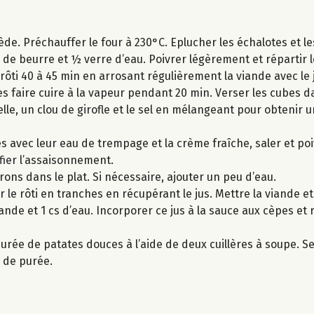
iède. Préchauffer le four à 230°C. Eplucher les échalotes et 
g de beurre et ½ verre d’eau. Poivrer légèrement et répartir 
 rôti 40 à 45 min en arrosant régulièrement la viande avec le 
s faire cuire à la vapeur pendant 20 min. Verser les cubes d
elle, un clou de girofle et le sel en mélangeant pour obtenir 
s avec leur eau de trempage et la crème fraîche, saler et poi
rifier l’assaisonnement.
rrons dans le plat. Si nécessaire, ajouter un peu d’eau.
 le rôti en tranches en récupérant le jus. Mettre la viande e
iande et 1 cs d’eau. Incorporer ce jus à la sauce aux cèpes et
urée de patates douces à l’aide de deux cuillères à soupe. Ser
 de purée.