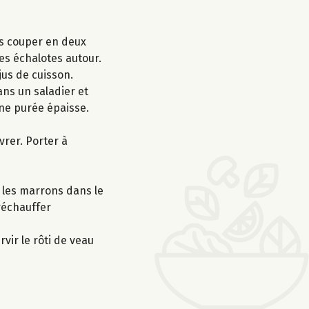
les couper en deux
les échalotes autour.
jus de cuisson.
ans un saladier et
une purée épaisse.
vrer. Porter à
t les marrons dans le
 réchauffer
vir le rôti de veau