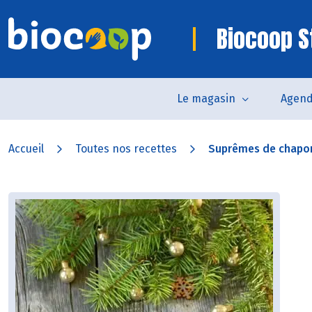
Biocoop St
Le magasin
Agen
Accueil
Toutes nos recettes
Suprêmes de chapon