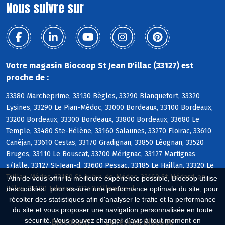
Nous suivre sur
Votre magasin Biocoop St Jean D'illac (33127) est
proche de :
33380 Marcheprime, 33130 Bègles, 33290 Blanquefort, 33320
Eysines, 33290 Le Pian-Médoc, 33000 Bordeaux, 33100 Bordeaux,
33200 Bordeaux, 33300 Bordeaux, 33800 Bordeaux, 33680 Le
Temple, 33480 Ste-Hélène, 33160 Salaunes, 33270 Floirac, 33610
Canéjan, 33610 Cestas, 33170 Gradignan, 33850 Léognan, 33520
Bruges, 33110 Le Bouscat, 33700 Mérignac, 33127 Martignas
s/Jalle, 33127 St-Jean-d, 33600 Pessac, 33185 Le Haillan, 33320 Le
Taillan-Médoc, 33160 St-Aubin-de-Médoc, 33160 St-Médard-en-
Afin de vous offrir la meilleure expérience possible, Biocoop utilise
Jalles, 33400 Talence, 33140 Villenave-d
des cookies : pour assurer une performance optimale du site, pour
récolter des statistiques afin d'analyser le trafic et la performance
du site et vous proposer une navigation personnalisée en toute
sécurité. Vous pouvez changer d'avis à tout moment en
Biocoop.fr
Le réseau Biocoop