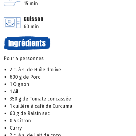
15 min
Cuisson
60 min
Ingrédients
Pour 4 personnes
2 c. à s. de Huile d'olive
600 g de Porc
1 Oignon
1 Ail
350 g de Tomate concassée
1 cuillère à café de Curcuma
60 g de Raisin sec
0.5 Citron
Curry
2 c. à s. de Lait de coco