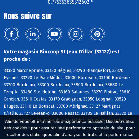
-0,775353635512602 °
Nous suivre sur
Votre magasin Biocoop St Jean D'illac (33127) est
proche de :
33380 Marcheprime, 33130 Bègles, 33290 Blanquefort, 33320
Eysines, 33290 Le Pian-Médoc, 33000 Bordeaux, 33100 Bordeaux,
33200 Bordeaux, 33300 Bordeaux, 33800 Bordeaux, 33680 Le
Temple, 33480 Ste-Hélène, 33160 Salaunes, 33270 Floirac, 33610
Canéjan, 33610 Cestas, 33170 Gradignan, 33850 Léognan, 33520
Bruges, 33110 Le Bouscat, 33700 Mérignac, 33127 Martignas
s/Jalle, 33127 St-Jean-d, 33600 Pessac, 33185 Le Haillan, 33320 Le
Taillan-Médoc, 33160 St-Aubin-de-Médoc, 33160 St-Médard-en-
Afin de vous offrir la meilleure expérience possible, Biocoop utilise
Jalles, 33400 Talence, 33140 Villenave-d
des cookies : pour assurer une performance optimale du site, pour
récolter des statistiques afin d'analyser le trafic et la performance