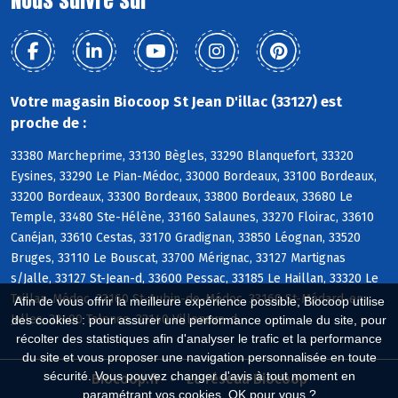
Nous suivre sur
Votre magasin Biocoop St Jean D'illac (33127) est
proche de :
33380 Marcheprime, 33130 Bègles, 33290 Blanquefort, 33320
Eysines, 33290 Le Pian-Médoc, 33000 Bordeaux, 33100 Bordeaux,
33200 Bordeaux, 33300 Bordeaux, 33800 Bordeaux, 33680 Le
Temple, 33480 Ste-Hélène, 33160 Salaunes, 33270 Floirac, 33610
Canéjan, 33610 Cestas, 33170 Gradignan, 33850 Léognan, 33520
Bruges, 33110 Le Bouscat, 33700 Mérignac, 33127 Martignas
s/Jalle, 33127 St-Jean-d, 33600 Pessac, 33185 Le Haillan, 33320 Le
Taillan-Médoc, 33160 St-Aubin-de-Médoc, 33160 St-Médard-en-
Afin de vous offrir la meilleure expérience possible, Biocoop utilise
Jalles, 33400 Talence, 33140 Villenave-d
des cookies : pour assurer une performance optimale du site, pour
récolter des statistiques afin d'analyser le trafic et la performance
du site et vous proposer une navigation personnalisée en toute
sécurité. Vous pouvez changer d'avis à tout moment en
Biocoop.fr
Le réseau Biocoop
paramétrant vos cookies. OK pour vous ?