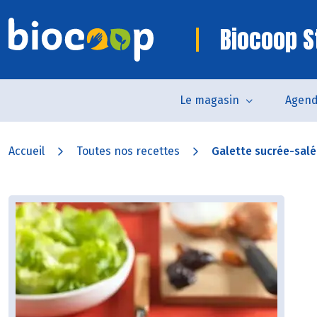
Biocoop St
Le magasin
Agen
Accueil
Toutes nos recettes
Galette sucrée-salée