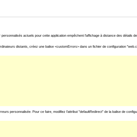
 personnalisés actuels pour cette application empêchent l'affichage à distance des détails de 
rdinateurs distants, créez une balise <customErrors> dans un fichier de configuration "web.con
urs personnalisée. Pour ce faire, modifiez l'attribut "defaultRedirect" de la balise de config