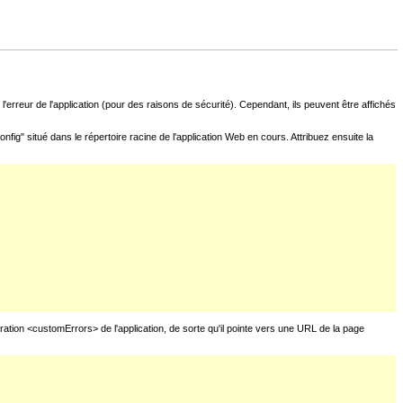
l'erreur de l'application (pour des raisons de sécurité). Cependant, ils peuvent être affichés
fig" situé dans le répertoire racine de l'application Web en cours. Attribuez ensuite la
uration <customErrors> de l'application, de sorte qu'il pointe vers une URL de la page