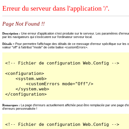
Erreur du serveur dans l'application '/'.
Page Not Found !!
Description :
Une erreur d'application s'est produite sur le serveur. Les paramètres d'erreur
par les navigateurs qui s'exécutent sur l'ordinateur serveur local.
Détails =
Pour permettre l'affichage des détails de ce message d'erreur spécifique sur les o
valeur "off" à l'attribut "mode" de cette balise <customErrors>.
<!-- Fichier de configuration Web.Config -->

<configuration>

    <system.web>

        <customErrors mode="Off"/>

    </system.web>

</configuration>
Remarques :
La page d'erreurs actuellement affichée peut être remplacée par une page d'erre
d'erreurs personnalisée !
<!-- Fichier de configuration Web.Config -->
