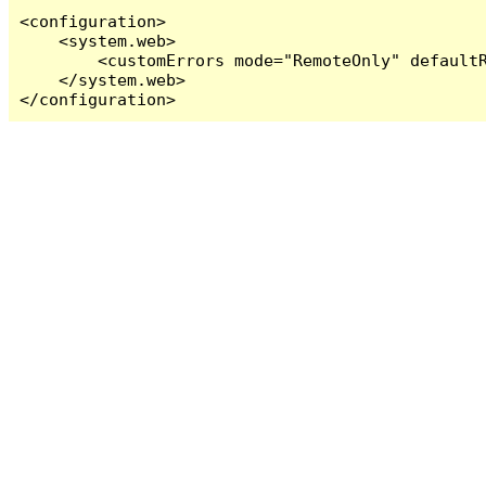
<configuration>

    <system.web>

        <customErrors mode="RemoteOnly" defaultR
    </system.web>

</configuration>