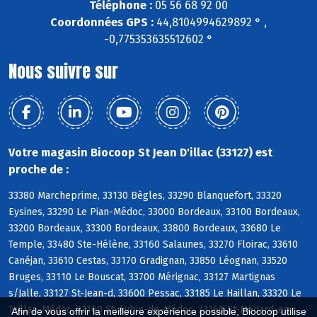
Téléphone :
05 56 68 92 00
Coordonnées GPS :
44,8104994629892 ° ,
-0,775353635512602 °
Nous suivre sur
Votre magasin Biocoop St Jean D'illac (33127) est
proche de :
33380 Marcheprime, 33130 Bègles, 33290 Blanquefort, 33320
Eysines, 33290 Le Pian-Médoc, 33000 Bordeaux, 33100 Bordeaux,
33200 Bordeaux, 33300 Bordeaux, 33800 Bordeaux, 33680 Le
Temple, 33480 Ste-Hélène, 33160 Salaunes, 33270 Floirac, 33610
Canéjan, 33610 Cestas, 33170 Gradignan, 33850 Léognan, 33520
Bruges, 33110 Le Bouscat, 33700 Mérignac, 33127 Martignas
s/Jalle, 33127 St-Jean-d, 33600 Pessac, 33185 Le Haillan, 33320 Le
Taillan-Médoc, 33160 St-Aubin-de-Médoc, 33160 St-Médard-en-
Afin de vous offrir la meilleure expérience possible, Biocoop utilise