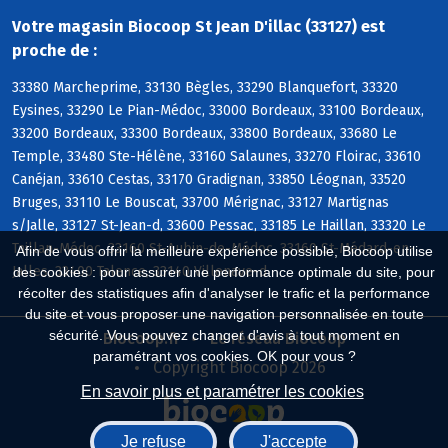
Votre magasin Biocoop St Jean D'illac (33127) est
proche de :
33380 Marcheprime, 33130 Bègles, 33290 Blanquefort, 33320
Eysines, 33290 Le Pian-Médoc, 33000 Bordeaux, 33100 Bordeaux,
33200 Bordeaux, 33300 Bordeaux, 33800 Bordeaux, 33680 Le
Temple, 33480 Ste-Hélène, 33160 Salaunes, 33270 Floirac, 33610
Canéjan, 33610 Cestas, 33170 Gradignan, 33850 Léognan, 33520
Bruges, 33110 Le Bouscat, 33700 Mérignac, 33127 Martignas
s/Jalle, 33127 St-Jean-d, 33600 Pessac, 33185 Le Haillan, 33320 Le
Taillan-Médoc, 33160 St-Aubin-de-Médoc, 33160 St-Médard-en-
Afin de vous offrir la meilleure expérience possible, Biocoop utilise
Jalles, 33400 Talence, 33140 Villenave-d
des cookies : pour assurer une performance optimale du site, pour
récolter des statistiques afin d'analyser le trafic et la performance
du site et vous proposer une navigation personnalisée en toute
sécurité. Vous pouvez changer d'avis à tout moment en
Biocoop.fr
Le réseau Biocoop
paramétrant vos cookies. OK pour vous ?
Copyright Biocoop 2026
En savoir plus et paramétrer les cookies
Je refuse
J'accepte