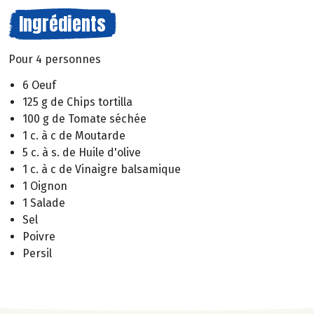
Ingrédients
Pour 4 personnes
6 Oeuf
125 g de Chips tortilla
100 g de Tomate séchée
1 c. à c de Moutarde
5 c. à s. de Huile d'olive
1 c. à c de Vinaigre balsamique
1 Oignon
1 Salade
Sel
Poivre
Persil