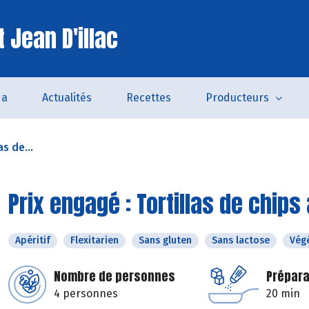
 Jean D'illac
da
Actualités
Recettes
Producteurs
as de...
Prix engagé : Tortillas de chi
Apéritif
Flexitarien
Sans gluten
Sans lactose
Vég
Nombre de personnes
Prépara
4 personnes
20 min