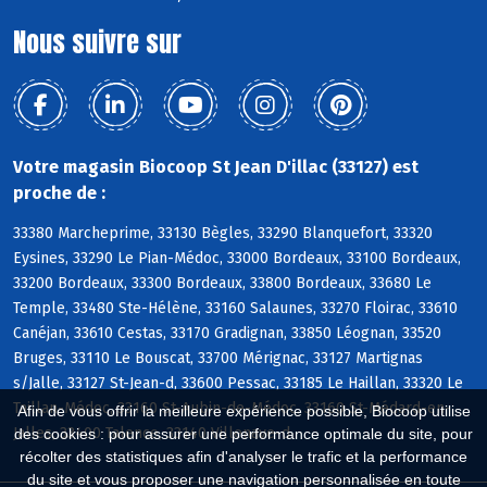
Nous suivre sur
Votre magasin Biocoop St Jean D'illac (33127) est
proche de :
33380 Marcheprime, 33130 Bègles, 33290 Blanquefort, 33320
Eysines, 33290 Le Pian-Médoc, 33000 Bordeaux, 33100 Bordeaux,
33200 Bordeaux, 33300 Bordeaux, 33800 Bordeaux, 33680 Le
Temple, 33480 Ste-Hélène, 33160 Salaunes, 33270 Floirac, 33610
Canéjan, 33610 Cestas, 33170 Gradignan, 33850 Léognan, 33520
Bruges, 33110 Le Bouscat, 33700 Mérignac, 33127 Martignas
s/Jalle, 33127 St-Jean-d, 33600 Pessac, 33185 Le Haillan, 33320 Le
Taillan-Médoc, 33160 St-Aubin-de-Médoc, 33160 St-Médard-en-
Afin de vous offrir la meilleure expérience possible, Biocoop utilise
Jalles, 33400 Talence, 33140 Villenave-d
des cookies : pour assurer une performance optimale du site, pour
récolter des statistiques afin d'analyser le trafic et la performance
du site et vous proposer une navigation personnalisée en toute