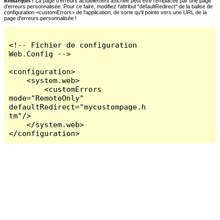
Remarques :
La page d'erreurs actuellement affichée peut être remplacée par une page
d'erreurs personnalisée. Pour ce faire, modifiez l'attribut "defaultRedirect" de la balise de
configuration <customErrors> de l'application, de sorte qu'il pointe vers une URL de la
page d'erreurs personnalisée !
<!-- Fichier de configuration 
Web.Config -->

<configuration>

    <system.web>

        <customErrors 
mode="RemoteOnly" 
defaultRedirect="mycustompage.h
tm"/>

    </system.web>

</configuration>