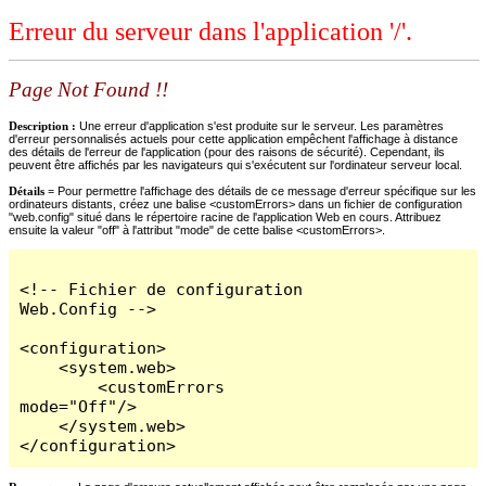
Erreur du serveur dans l'application '/'.
Page Not Found !!
Description :
Une erreur d'application s'est produite sur le serveur. Les paramètres
d'erreur personnalisés actuels pour cette application empêchent l'affichage à distance
des détails de l'erreur de l'application (pour des raisons de sécurité). Cependant, ils
peuvent être affichés par les navigateurs qui s'exécutent sur l'ordinateur serveur local.
Détails =
Pour permettre l'affichage des détails de ce message d'erreur spécifique sur les
ordinateurs distants, créez une balise <customErrors> dans un fichier de configuration
"web.config" situé dans le répertoire racine de l'application Web en cours. Attribuez
ensuite la valeur "off" à l'attribut "mode" de cette balise <customErrors>.
<!-- Fichier de configuration 
Web.Config -->

<configuration>

    <system.web>

        <customErrors 
mode="Off"/>

    </system.web>

</configuration>