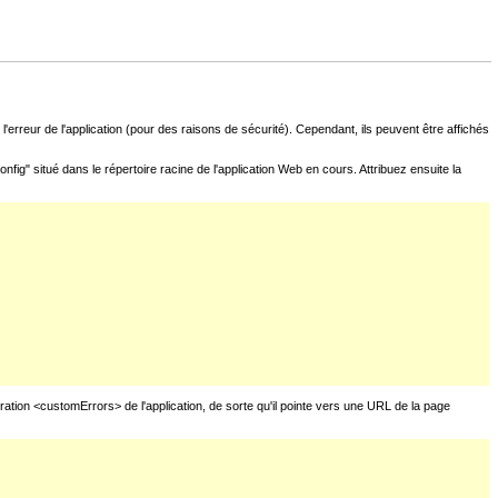
l'erreur de l'application (pour des raisons de sécurité). Cependant, ils peuvent être affichés
fig" situé dans le répertoire racine de l'application Web en cours. Attribuez ensuite la
uration <customErrors> de l'application, de sorte qu'il pointe vers une URL de la page