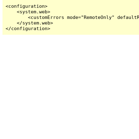
<configuration>

    <system.web>

        <customErrors mode="RemoteOnly" defaultR
    </system.web>

</configuration>