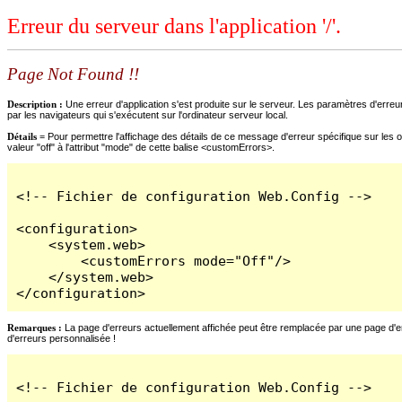
Erreur du serveur dans l'application '/'.
Page Not Found !!
Description :
Une erreur d'application s'est produite sur le serveur. Les paramètres d'erreur
par les navigateurs qui s'exécutent sur l'ordinateur serveur local.
Détails =
Pour permettre l'affichage des détails de ce message d'erreur spécifique sur les o
valeur "off" à l'attribut "mode" de cette balise <customErrors>.
<!-- Fichier de configuration Web.Config -->

<configuration>

    <system.web>

        <customErrors mode="Off"/>

    </system.web>

</configuration>
Remarques :
La page d'erreurs actuellement affichée peut être remplacée par une page d'erre
d'erreurs personnalisée !
<!-- Fichier de configuration Web.Config -->
