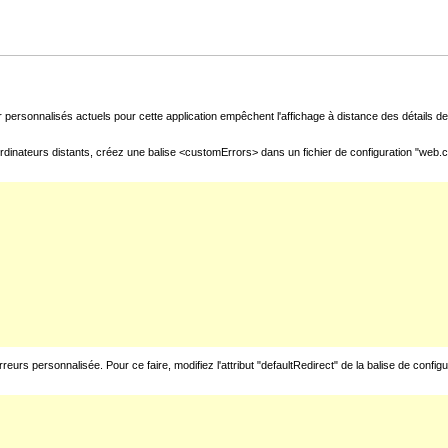
 personnalisés actuels pour cette application empêchent l'affichage à distance des détails de 
rdinateurs distants, créez une balise <customErrors> dans un fichier de configuration "web.con
urs personnalisée. Pour ce faire, modifiez l'attribut "defaultRedirect" de la balise de config