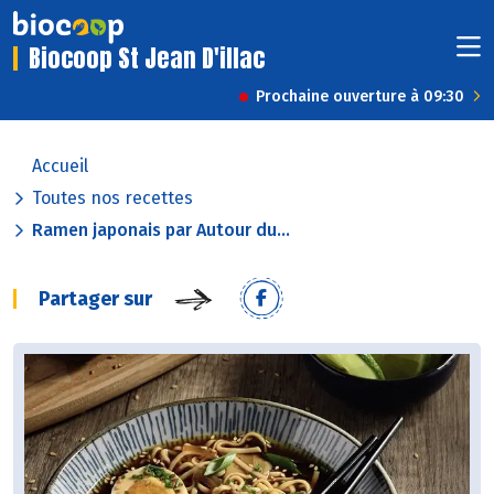
Biocoop St Jean D'illac
Prochaine ouverture à 09:30
Accueil
Toutes nos recettes
Ramen japonais par Autour du...
Partager sur