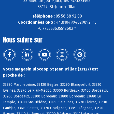
55 allée de Jean-Jacques ROUSSEAU
33127 St-Jean-d'Illac
Téléphone :
05 56 68 92 00
Coordonnées GPS :
44,8104994629892 ° ,
-0,775353635512602 °
Nous suivre sur
Votre magasin Biocoop St Jean D'illac (33127) est
proche de :
33380 Marcheprime, 33130 Bègles, 33290 Blanquefort, 33320
Eysines, 33290 Le Pian-Médoc, 33000 Bordeaux, 33100 Bordeaux,
33200 Bordeaux, 33300 Bordeaux, 33800 Bordeaux, 33680 Le
Temple, 33480 Ste-Hélène, 33160 Salaunes, 33270 Floirac, 33610
Canéjan, 33610 Cestas, 33170 Gradignan, 33850 Léognan, 33520
Bruges, 33110 Le Bouscat, 33700 Mérignac, 33127 Martignas