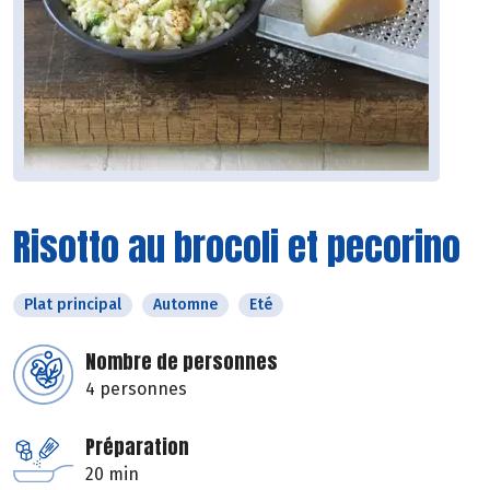
Risotto au brocoli et pecorino
Plat principal
Automne
Eté
Nombre de personnes
4 personnes
Préparation
20 min