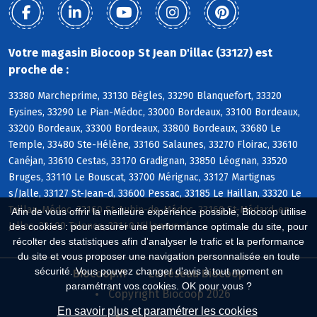
Votre magasin Biocoop St Jean D'illac (33127) est
proche de :
33380 Marcheprime, 33130 Bègles, 33290 Blanquefort, 33320
Eysines, 33290 Le Pian-Médoc, 33000 Bordeaux, 33100 Bordeaux,
33200 Bordeaux, 33300 Bordeaux, 33800 Bordeaux, 33680 Le
Temple, 33480 Ste-Hélène, 33160 Salaunes, 33270 Floirac, 33610
Canéjan, 33610 Cestas, 33170 Gradignan, 33850 Léognan, 33520
Bruges, 33110 Le Bouscat, 33700 Mérignac, 33127 Martignas
s/Jalle, 33127 St-Jean-d, 33600 Pessac, 33185 Le Haillan, 33320 Le
Taillan-Médoc, 33160 St-Aubin-de-Médoc, 33160 St-Médard-en-
Afin de vous offrir la meilleure expérience possible, Biocoop utilise
Jalles, 33400 Talence, 33140 Villenave-d
des cookies : pour assurer une performance optimale du site, pour
récolter des statistiques afin d'analyser le trafic et la performance
du site et vous proposer une navigation personnalisée en toute
sécurité. Vous pouvez changer d'avis à tout moment en
Biocoop.fr
Le réseau Biocoop
paramétrant vos cookies. OK pour vous ?
Copyright Biocoop 2026
En savoir plus et paramétrer les cookies